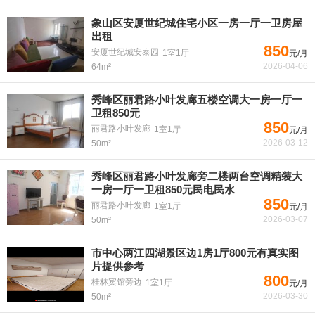
象山区安厦世纪城住宅小区一房一厅一卫房屋
出租
850
安厦世纪城安泰园
1室1厅
元/月
2026-04-06
64m²
秀峰区丽君路小叶发廊五楼空调大一房一厅一
卫租850元
850
丽君路小叶发廊
1室1厅
元/月
2026-03-12
50m²
秀峰区丽君路小叶发廊旁二楼两台空调精装大
一房一厅一卫租850元民电民水
850
丽君路小叶发廊
1室1厅
元/月
2026-03-07
50m²
市中心两江四湖景区边1房1厅800元有真实图
片提供参考
800
桂林宾馆旁边
1室1厅
元/月
2026-03-30
50m²