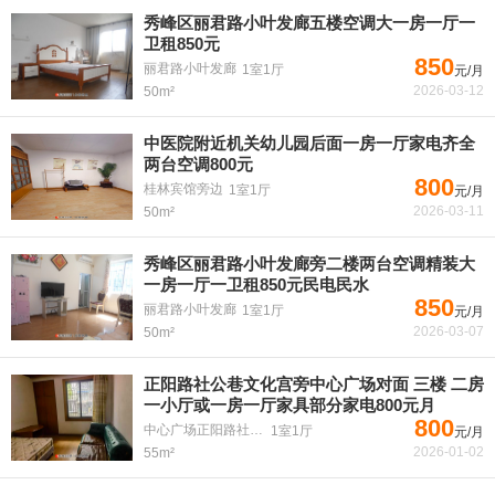
秀峰区丽君路小叶发廊五楼空调大一房一厅一
卫租850元
850
丽君路小叶发廊
1室1厅
元/月
2026-03-12
50m²
中医院附近机关幼儿园后面一房一厅家电齐全
两台空调800元
800
桂林宾馆旁边
1室1厅
元/月
2026-03-11
50m²
秀峰区丽君路小叶发廊旁二楼两台空调精装大
一房一厅一卫租850元民电民水
850
丽君路小叶发廊
1室1厅
元/月
2026-03-07
50m²
正阳路社公巷文化宫旁中心广场对面 三楼 二房
一小厅或一房一厅家具部分家电800元月
800
中心广场正阳路社公巷
1室1厅
元/月
2026-01-02
55m²