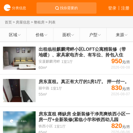
登录
注册
分类信息
找你需要的
首页
>
房屋信息
>
整租房
> 列表
区域
价格
面积
户型
来源
出租临桂麒麟湾畔小区LOFT公寓精装修（带
地暖）、家具家电齐全、有车位、拎包入住
950
安厦麒麟湾畔
1室1厅
元/月
2026-08-08
60m²
房东直租。真正有大厅的1房1厅。 押一付一。
830
丽中路
1室1厅
元/月
2026-08-07
55m²
房东直租 稀缺房 全新装修干净亮爽铁西小区一
房一厅+全新装修(紧临小学和铁西幼儿园
820
铁西小区
1室1厅
元/月
2026-08-06
65m²