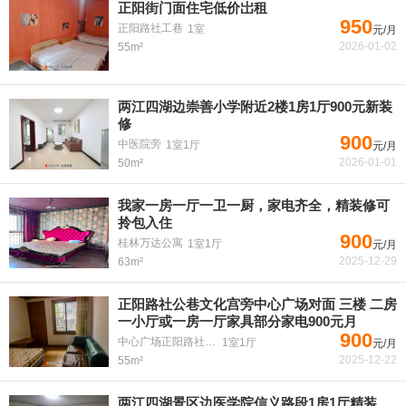
正阳街门面住宅低价岀租
950
正阳路社工巷
1室
元/月
2026-01-02
55m²
两江四湖边崇善小学附近2楼1房1厅900元新装
修
900
中医院旁
1室1厅
元/月
2026-01-01
50m²
我家一房一厅一卫一厨，家电齐全，精装修可
拎包入住
900
桂林万达公寓
1室1厅
元/月
2025-12-29
63m²
正阳路社公巷文化宫旁中心广场对面 三楼 二房
一小厅或一房一厅家具部分家电900元月
900
中心广场正阳路社公巷
1室1厅
元/月
2025-12-22
55m²
两江四湖景区边医学院信义路段1房1厅精装