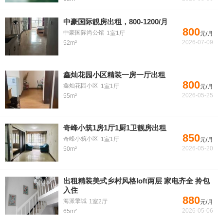
中豪国际靚房出租，800-1200/月
800
中豪国际尚公馆
1室1厅
元/月
2026-07-09
52m²
鑫灿花园小区精装一房一厅出租
800
鑫灿花园小区
1室1厅
元/月
2026-05-25
55m²
奇峰小筑1房1厅1厨1卫靓房出租
850
奇峰小筑小区
1室1厅
元/月
2026-05-20
50m²
出租精装美式乡村风格loft两层 家电齐全 拎包
入住
880
海派擎城
1室2厅
元/月
2026-05-06
65m²