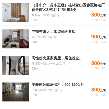
（非中介，房东直租）桂林象山区静瓶路电厂
宿舍南区2房1厅1卫出租3楼
800
瓦窑电厂宿舍
2室1厅
元/月
2026-07-31
55m²
寻找有缘人，希望你会喜欢
900
雉山路小区
2室1厅
元/月
2026-07-26
58m²
高性价比居家房屋，居住首选。
800
环城西一路八一村
2室2厅
元/月
2026-07-25
65m²
中豪国际靚房出租，800-1200/月
800
中豪国际尚公馆
1室1厅
元/月
2026-07-09
52m²