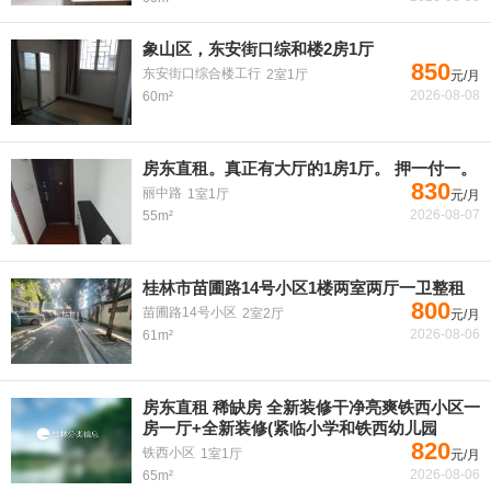
象山区，东安街口综和楼2房1厅
850
东安街口综合楼工行
2室1厅
元/月
2026-08-08
60m²
房东直租。真正有大厅的1房1厅。 押一付一。
830
丽中路
1室1厅
元/月
2026-08-07
55m²
桂林市苗圃路14号小区1楼两室两厅一卫整租
800
苗圃路14号小区
2室2厅
元/月
2026-08-06
61m²
房东直租 稀缺房 全新装修干净亮爽铁西小区一
房一厅+全新装修(紧临小学和铁西幼儿园
820
铁西小区
1室1厅
元/月
2026-08-06
65m²