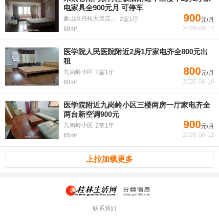
电家具全900元月 可停车
900
象山区丹桂大酒店后边朱紫巷8号
2室1厅
元/月
2026-06-17
60m²
医学院人民医院附近2房1厅家电齐全800元出
租
800
九岗岭小区
2室1厅
元/月
2026-06-16
60m²
医学院附近九岗岭小区三楼两房一厅家电齐全
两台新空调900元
900
九岗岭小区
2室1厅
元/月
2026-06-12
65m²
上拉加载更多
联系我们