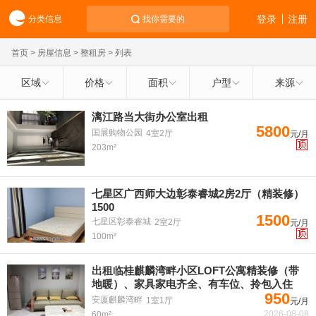
登录
注册
分类信息
找你需要的
首页
>
房屋信息
>
整租房
> 列表
区域
价格
面积
户型
来源
漓江路当大街办公室出租
5800
国展购物公园
4室2厅
元/月
203m²
七星区广西师大边彰泰睿城2房2厅（精装修）
1500
1500
七星区彰泰睿城
2室2厅
元/月
100m²
出租临桂麒麟湾畔小区LOFT公寓精装修（带
地暖）、家具家电齐全、有车位、拎包入住
950
安厦麒麟湾畔
1室1厅
元/月
2026-08-08
60m²