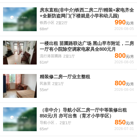
房东直租(非中介)铁西二房二厅/精装+家电齐全
+全新防盗网门(下楼就是小学和幼儿园)
990
铁西小区
2室2厅
元/月
2026-08-05
68m²
一楼出租 苗圃路联达广场 黑山早市附近，二房
一厅有小院除空调家电家具全800元月
800
流行港苗圃路
2室1厅
元/月
2026-08-05
61m²
精装修二房一厅业主整租
800
民族里
2室1厅
元/月
2026-08-04
55m²
（非中介）导航小区二房一厅中等装修出租
850元/月 亦可出售（育才小学学区）
850
导航小区，
2室1厅
元/月
2026-07-31
65m²