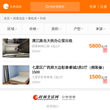
登录
注册
分类信息
找你需要的
首页
>
房屋信息
>
整租房
> 列表
区域
价格
面积
户型
来源
漓江路当大街办公室出租
5800
国展购物公园
4室2厅
元/月
203m²
七星区广西师大边彰泰睿城2房2厅（精装修）
1500
1500
七星区彰泰睿城
2室2厅
元/月
100m²
联系我们