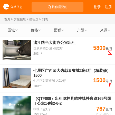
登录
注册
分类信息
找你需要的
首页
>
房屋信息
>
整租房
> 列表
区域
价格
面积
户型
来源
漓江路当大街办公室出租
5800
国展购物公园
4室2厅
元/月
203m²
七星区广西师大边彰泰睿城2房2厅（精装修）
1500
1500
七星区彰泰睿城
2室2厅
元/月
100m²
（QTF009）出租临桂县临桂镇桂康路168号园
丁公寓14幢2-6-2
767
临桂
4室1厅
元/月
2025-02-05
153.37m²