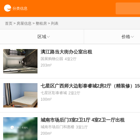
分类信息
首页
>
房屋信息
>
整租房
> 列表
区域
价格
漓江路当大街办公室出租
国展购物公园
4室2厅
203m²
七星区广西师大边彰泰睿城2房2厅（精装修）15
七星区彰泰睿城
2室2厅
100m²
城南市场后门3室2卫1厅 4室2卫一厅出租
城南市场后门和惠楼
3室1厅
200m²