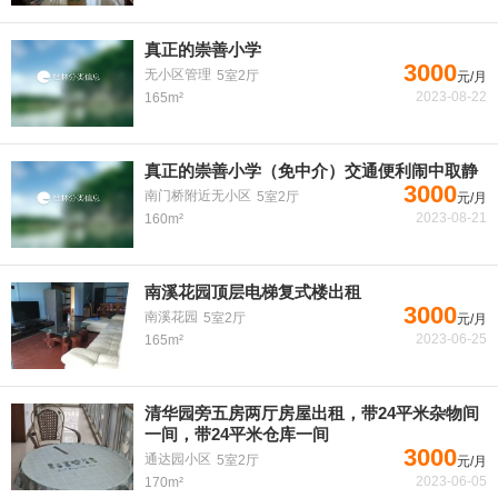
真正的崇善小学
3000
无小区管理
5室2厅
元/月
2023-08-22
165m²
真正的崇善小学（免中介）交通便利闹中取静
3000
南门桥附近无小区
5室2厅
元/月
2023-08-21
160m²
南溪花园顶层电梯复式楼出租
3000
南溪花园
5室2厅
元/月
2023-06-25
165m²
清华园旁五房两厅房屋出租，带24平米杂物间
一间，带24平米仓库一间
3000
通达园小区
5室2厅
元/月
2023-06-05
170m²