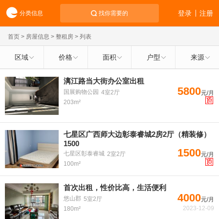
登录
注册
分类信息
找你需要的
首页
>
房屋信息
>
整租房
> 列表
区域
价格
面积
户型
来源
漓江路当大街办公室出租
5800
国展购物公园
4室2厅
元/月
203m²
七星区广西师大边彰泰睿城2房2厅（精装修）
1500
1500
七星区彰泰睿城
2室2厅
元/月
100m²
首次出租，性价比高，生活便利
4000
悠山郡
5室2厅
元/月
2023-12-09
180m²