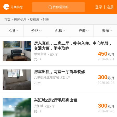
登录
注册
分类信息
找你需要的
首页
>
房屋信息
>
整租房
> 列表
区域
价格
面积
户型
来源
房东直租，二房二厅，拎包入住。中心地段，
交通方便，闹中取静
450
单位宿舍
2室2厅
元/月
2026-07-01
70m²
房屋出租，两室一厅简单装修
300
八里街桂北商贸城
2室1厅
元/月
2026-06-08
70m²
兴汇城2房2厅毛坯房出租
300
兴汇城
2室2厅
元/月
2026-01-20
81m²