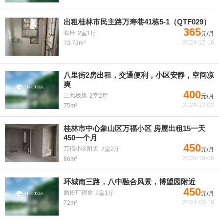
出租桂林市民主路万寿巷41栋5-1（QTF029）
365
临桂
2室1厅
元/月
2024-12-16
73.72m²
八里街2房出租，交通便利，小区安静，空间凉
爽
400
三元极第
2室2厅
元/月
2024-12-02
75m²
桂林市中心象山区万福小区 房屋出租15一天
450一个月
450
万福小区附近
2室2厅
元/月
2024-10-06
86m²
环城南三路，八中融合风景，博望园附近
450
面粉厂宿舍
2室1厅
元/月
2024-03-18
72m²