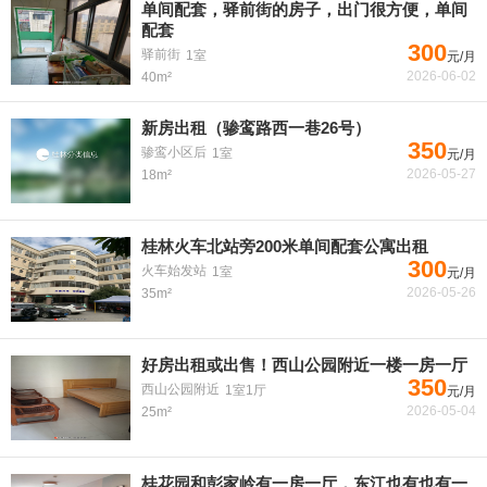
单间配套，驿前街的房子，出门很方便，单间
配套
300
驿前街
1室
元/月
2026-06-02
40m²
新房出租（骖鸾路西一巷26号）
350
骖鸾小区后
1室
元/月
2026-05-27
18m²
桂林火车北站旁200米单间配套公寓出租
300
火车始发站
1室
元/月
2026-05-26
35m²
好房出租或出售！西山公园附近一楼一房一厅
350
西山公园附近
1室1厅
元/月
2026-05-04
25m²
桂花园和彭家岭有一房一厅，东江也有也有一