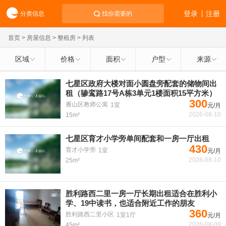
登录
注册
分类信息
找你需要的
首页
>
房屋信息
>
整租房
> 列表
区域
价格
面积
户型
来源
七星区政府大楼对面小圆盘旁配套的储物间出
租（骖鸾路17号A栋3单元1楼面积15平方米）
300
雁山区教师公寓
1室
元/月
2026-08-10
15m²
七星区育才小学旁单间配套和一房一厅出租
430
育才小学旁
1室
元/月
2026-08-10
25m²
胜利路西二里一房一厅长期出租适合在胜利小
学、19中读书，也适合附近工作的朋友
360
胜利路西二里小区
1室1厅
元/月
2026-08-09
45m²