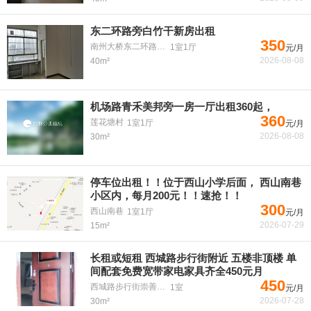
东二环路旁白竹干新房出租
350
南州大桥东二环路旁边
1室1厅
元/月
2026-08-08
40m²
机场路青禾美邦旁一房一厅出租360起，
360
莲花塘村
1室1厅
元/月
2026-08-08
30m²
停车位出租！！位于西山小学后面， 西山南巷
小区内，每月200元！！速抢！！
300
西山南巷
1室1厅
元/月
2026-07-29
15m²
长租或短租 西城路步行街附近 五楼非顶楼 单
间配套免费宽带家电家具齐全450元月
450
西城路步行街崇善学区
1室
元/月
2026-07-28
30m²