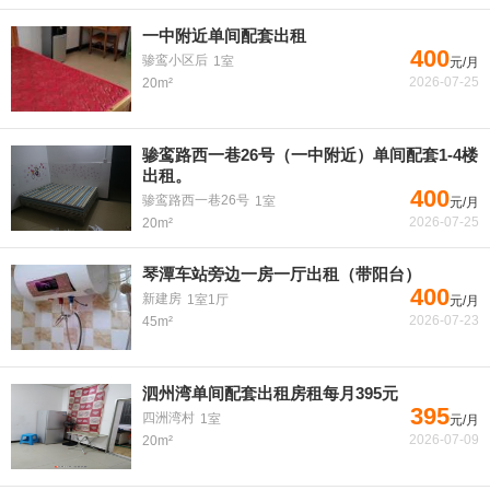
一中附近单间配套出租
400
骖鸾小区后
1室
元/月
2026-07-25
20m²
骖鸾路西一巷26号（一中附近）单间配套1-4楼
出租。
400
骖鸾路西一巷26号
1室
元/月
2026-07-25
20m²
琴潭车站旁边一房一厅出租（带阳台）
400
新建房
1室1厅
元/月
2026-07-23
45m²
泗州湾单间配套出租房租每月395元
395
四洲湾村
1室
元/月
2026-07-09
20m²