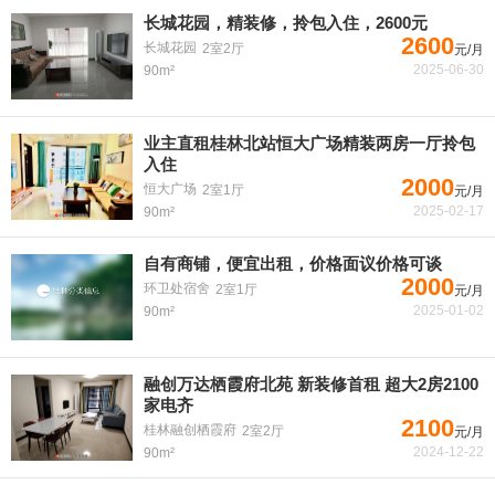
长城花园，精装修，拎包入住，2600元
2600
长城花园
2室2厅
元/月
2025-06-30
90m²
业主直租桂林北站恒大广场精装两房一厅拎包
入住
2000
恒大广场
2室1厅
元/月
2025-02-17
90m²
自有商铺，便宜出租，价格面议价格可谈
2000
环卫处宿舍
2室1厅
元/月
2025-01-02
90m²
融创万达栖霞府北苑 新装修首租 超大2房2100
家电齐
2100
桂林融创栖霞府
2室2厅
元/月
2024-12-22
90m²