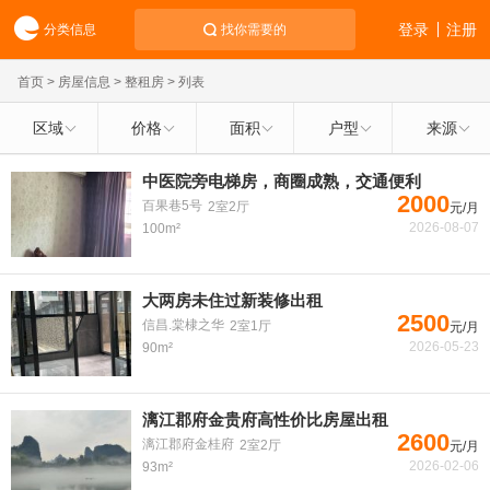
登录
注册
分类信息
找你需要的
首页
>
房屋信息
>
整租房
> 列表
区域
价格
面积
户型
来源
中医院旁电梯房，商圈成熟，交通便利
2000
百果巷5号
2室2厅
元/月
2026-08-07
100m²
大两房未住过新装修出租
2500
信昌.棠棣之华
2室1厅
元/月
2026-05-23
90m²
漓江郡府金贵府高性价比房屋出租
2600
漓江郡府金桂府
2室2厅
元/月
2026-02-06
93m²