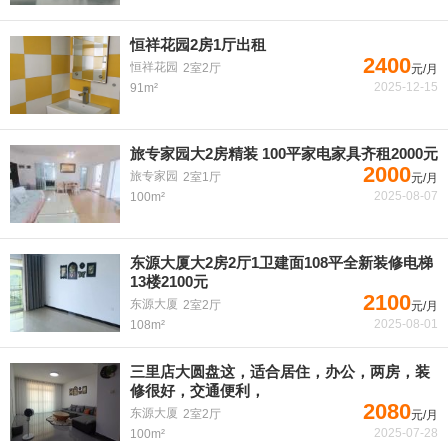
恒祥花园2房1厅出租
2400
恒祥花园
2室2厅
元/月
2025-12-15
91m²
旅专家园大2房精装 100平家电家具齐租2000元
2000
旅专家园
2室1厅
元/月
2025-08-07
100m²
东源大厦大2房2厅1卫建面108平全新装修电梯
13楼2100元
2100
东源大厦
2室2厅
元/月
2025-08-01
108m²
三里店大圆盘这，适合居住，办公，两房，装
修很好，交通便利，
2080
东源大厦
2室2厅
元/月
2025-07-28
100m²