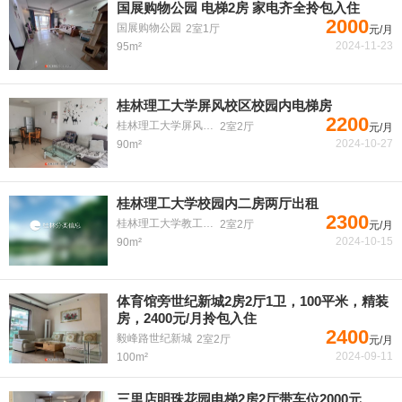
国展购物公园 电梯2房 家电齐全拎包入住
2000
国展购物公园
2室1厅
元/月
2024-11-23
95m²
桂林理工大学屏风校区校园内电梯房
2200
桂林理工大学屏风校区
2室2厅
元/月
2024-10-27
90m²
桂林理工大学校园内二房两厅出租
2300
桂林理工大学教工宿舍
2室2厅
元/月
2024-10-15
90m²
体育馆旁世纪新城2房2厅1卫，100平米，精装
房，2400元/月拎包入住
2400
毅峰路世纪新城
2室2厅
元/月
2024-09-11
100m²
三里店明珠花园电梯2房2厅带车位2000元