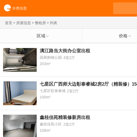
分类信息
首页
>
房屋信息
>
整租房
> 列表
区域
价格
漓江路当大街办公室出租
国展购物公园
4室2厅
203m²
七星区广西师大边彰泰睿城2房2厅（精装修）15
七星区彰泰睿城
2室2厅
100m²
鑫桂佳苑精装修新房出租
鑫桂佳苑小区
2室2厅
108m²