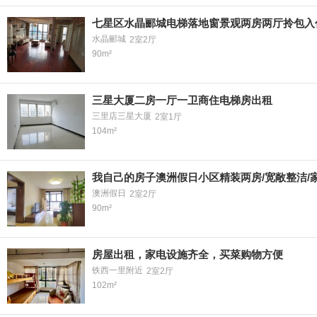
七星区水晶郦城电梯落地窗景观两房两厅拎包入住
水晶郦城
2室2厅
90m²
三星大厦二房一厅一卫商住电梯房出租
三里店三星大厦
2室1厅
104m²
我自己的房子澳洲假日小区精装两房/宽敞整洁/
澳洲假日
2室2厅
90m²
房屋出租，家电设施齐全，买菜购物方便
铁西一里附近
2室2厅
102m²