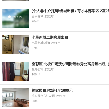
(个人非中介)彰泰睿城出租 / 育才本部学区 2室2
彰泰睿城
2室2厅
90m²
七星新城二期房屋出租
七星新城(2期)
2室1厅
97m²
叠彩区 北极广场沃尔玛附近独秀公寓房屋出租
独秀公寓
2室2厅
100m²
施家园租房2房1厅1600元
施家园路东江花园
2室1厅
95m²