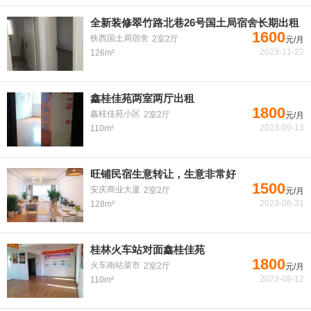
全新装修翠竹路北巷26号国土局宿舍长期出租
1600
铁西国土局宿舍
2室2厅
元/月
2023-11-22
126m²
鑫桂佳苑两室两厅出租
1800
鑫桂佳苑小区
2室2厅
元/月
2023-09-13
110m²
旺铺民宿生意转让，生意非常好
1500
安庆商业大厦
2室2厅
元/月
2023-08-31
128m²
桂林火车站对面鑫桂佳苑
1800
火车南站菜市
2室2厅
元/月
2023-08-12
110m²