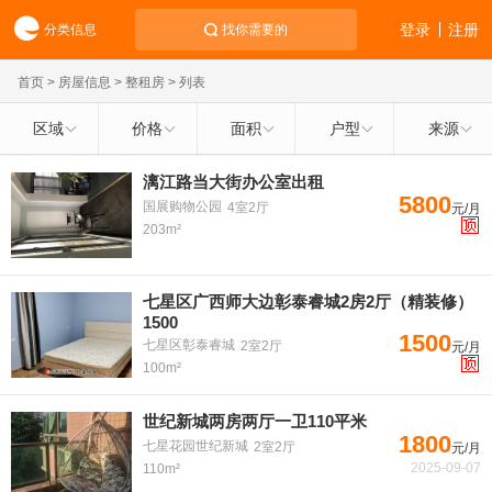
登录
注册
分类信息
找你需要的
首页
>
房屋信息
>
整租房
> 列表
区域
价格
面积
户型
来源
漓江路当大街办公室出租
5800
国展购物公园
4室2厅
元/月
203m²
七星区广西师大边彰泰睿城2房2厅（精装修）
1500
1500
七星区彰泰睿城
2室2厅
元/月
100m²
世纪新城两房两厅一卫110平米
1800
七星花园世纪新城
2室2厅
元/月
2025-09-07
110m²