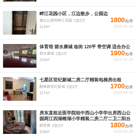
畔江花园小区，江边散步，公园边
1800
虞山公园旁畔江花园
2室2厅
元/月
2025-08-16
112m²
体育馆 碧水康城 临街 120平 带空调 适合办公
1900
碧水康城
2室2厅
元/月
2024-12-18
110m²
七星区世纪新城二房二厅精装电梯房出租
1700
毅峰路世纪新城
2室2厅
元/月
2024-04-15
117m²
房东直租近医学院桂中西山小学学出房西山公
园两江四湖榕湖小学精装二房二厅二卫二阳台
1800
丽景阁
2室2厅
元/月
2024-02-28
118m²