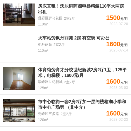
房东直租！沃尔码商圈电梯精装110平大两房
出租
1500
叠彩区罗马花园
2室2厅
元/月
2023-07-20
110m²
火车站旁枫丹丽苑 2房 有空调 可办公
1600
枫丹丽苑
2室2厅
元/月
2023-07-14
110m²
体育馆旁育才分校世纪新城2房2厅1卫，125平
米，电梯楼，1600元/月
1600
毅峰路世纪新城
2室2厅
元/月
2023-03-03
125m²
市中心临街一套2房2厅加一层阁楼榕湖小学和
市中心广场旁 （非中介）
1600
秀峰区三多路
2室2厅
元/月
2023-02-23
120m²