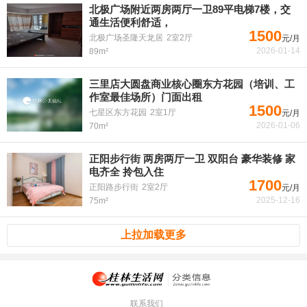
北极广场附近两房两厅一卫89平电梯7楼，交
通生活便利舒适，
1500
北极广场圣隆天龙居
2室2厅
元/月
2026-01-14
89m²
三里店大圆盘商业核心圈东方花园（培训、工
作室最佳场所）门面出租
1500
七星区东方花园
2室1厅
元/月
2026-01-06
70m²
正阳步行街 两房两厅一卫 双阳台 豪华装修 家
电齐全 拎包入住
1700
正阳路步行街
2室2厅
元/月
2025-12-16
75m²
上拉加载更多
联系我们