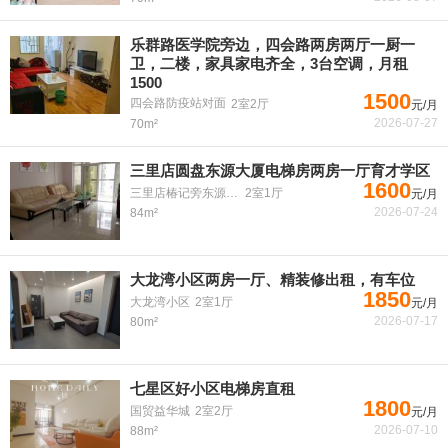
乐群路医学院旁边，四会路两房两厅一厨一
卫，二楼，家具家电齐全，3台空调，月租
1500
1500
四会路防疫站对面
2室2厅
元/月
2026-07-27
70m²
三里店圆盘东源大厦电梯房两房一厅育才学区
1600
三里店椿记旁东源大厦
2室1厅
元/月
2026-07-24
84m²
大龙湾小区两房一厅、精装修出租，有车位
1850
大龙湾小区
2室1厅
元/月
2026-07-17
80m²
七星区好小区电梯房直租
1800
国贸益华城
2室2厅
元/月
2026-07-10
88m²