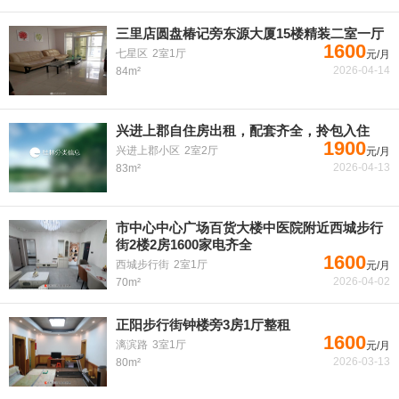
三里店圆盘椿记旁东源大厦15楼精装二室一厅
1600
七星区
2室1厅
元/月
2026-04-14
84m²
兴进上郡自住房出租，配套齐全，拎包入住
1900
兴进上郡小区
2室2厅
元/月
2026-04-13
83m²
市中心中心广场百货大楼中医院附近西城步行
街2楼2房1600家电齐全
1600
西城步行街
2室1厅
元/月
2026-04-02
70m²
正阳步行街钟楼旁3房1厅整租
1600
漓滨路
3室1厅
元/月
2026-03-13
80m²