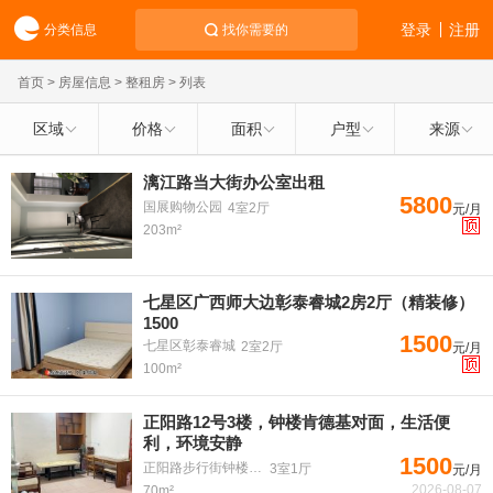
登录
注册
分类信息
找你需要的
首页
>
房屋信息
>
整租房
> 列表
区域
价格
面积
户型
来源
漓江路当大街办公室出租
5800
国展购物公园
4室2厅
元/月
203m²
七星区广西师大边彰泰睿城2房2厅（精装修）
1500
1500
七星区彰泰睿城
2室2厅
元/月
100m²
正阳路12号3楼，钟楼肯德基对面，生活便
利，环境安静
1500
正阳路步行街钟楼附近
3室1厅
元/月
2026-08-07
70m²