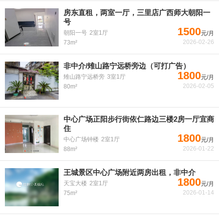
房东直租，两室一厅，三里店广西师大朝阳一
号
1500
朝阳一号
2室1厅
元/月
2026-02-26
73m²
非中介/雉山路宁远桥旁边（可打广告）
1800
雉山路宁远桥旁
3室1厅
元/月
2026-02-05
80m²
中心广场正阳步行街依仁路边三楼2房一厅宜商
住
1800
中心广场钟楼
2室1厅
元/月
2026-01-22
88m²
王城景区中心广场附近两房出租，非中介
1800
天宝大楼
2室1厅
元/月
2026-01-14
75m²