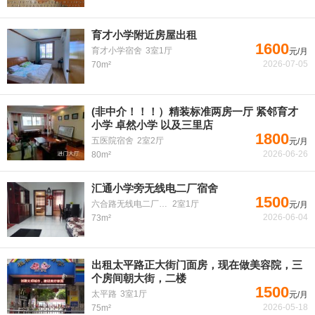
育才小学附近房屋出租
1600
育才小学宿舍
3室1厅
元/月
2026-07-05
70m²
(非中介！！！）精装标准两房一厅 紧邻育才
小学 卓然小学 以及三里店
1800
五医院宿舍
2室2厅
元/月
2026-06-26
80m²
汇通小学旁无线电二厂宿舍
1500
六合路无线电二厂宿舍
2室1厅
元/月
2026-06-04
73m²
出租太平路正大街门面房，现在做美容院，三
个房间朝大街，二楼
1500
太平路
3室1厅
元/月
2026-05-18
75m²