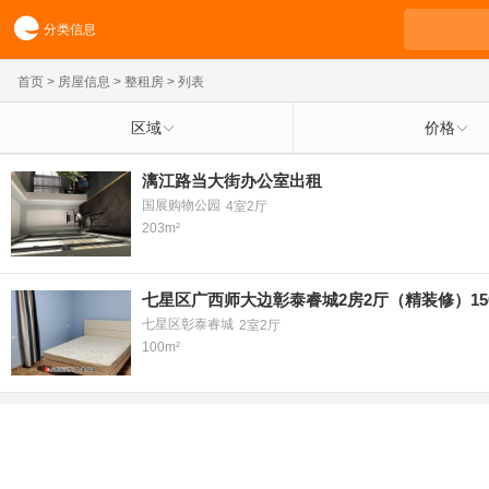
分类信息
首页
>
房屋信息
>
整租房
> 列表
区域
价格
漓江路当大街办公室出租
国展购物公园
4室2厅
203m²
七星区广西师大边彰泰睿城2房2厅（精装修）15
七星区彰泰睿城
2室2厅
100m²