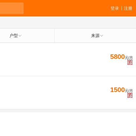
登录
注册
户型
来源
5800
元/月
1500
元/月