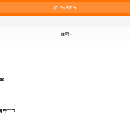
找你需要的
面积
00
两厅三卫