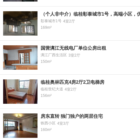
（个人非中介）临桂彰泰城市1号，高端小区，
彰泰城市1号
4室2厅
169m²
国营漓江无线电厂单位公房出租
漓江厂西生活区
3室2厅
150m²
临桂奥林匹克4房2厅2卫电梯房
临桂世纪大道
4室2厅
156m²
房东直转 独门独户的两层住宅
铁西小区
4室3厅
160m²