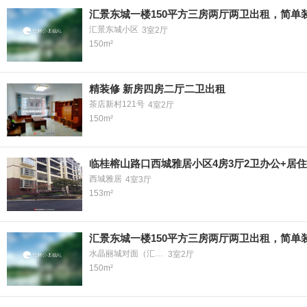
汇景东城一楼150平方三房两厅两卫出租，简单
汇景东城小区
3室2厅
150m²
精装修 新房四房二厅二卫出租
茶店新村121号
4室2厅
150m²
临桂榕山路口西城雅居小区4房3厅2卫办公+居
西城雅居
4室3厅
153m²
汇景东城一楼150平方三房两厅两卫出租，简单
水晶丽城对面（汇景东城）
3室2厅
150m²