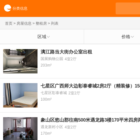
分类信息
首页
>
房屋信息
>
整租房
> 列表
区域
价格
漓江路当大街办公室出租
国展购物公园
4室2厅
203m²
七星区广西师大边彰泰睿城2房2厅（精装修）15
七星区彰泰睿城
2室2厅
100m²
象山区悠山郡往南500米遇龙路3楼170平米四房
遇龙新村小区
4室2厅
170m²