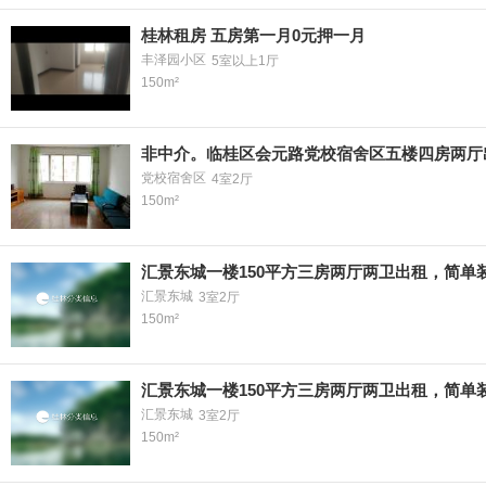
桂林租房 五房第一月0元押一月
丰泽园小区
5室以上1厅
150m²
非中介。临桂区会元路党校宿舍区五楼四房两厅
党校宿舍区
4室2厅
150m²
汇景东城一楼150平方三房两厅两卫出租，简单
汇景东城
3室2厅
150m²
汇景东城一楼150平方三房两厅两卫出租，简单
汇景东城
3室2厅
150m²