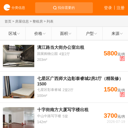
登录
注册
分类信息
找你需要的
首页
>
房屋信息
>
整租房
> 列表
区域
价格
面积
户型
来源
漓江路当大街办公室出租
5800
国展购物公园
4室2厅
元/月
203m²
七星区广西师大边彰泰睿城2房2厅（精装修）
1500
1500
七星区彰泰睿城
2室2厅
元/月
100m²
十字街南方大厦写字楼出租
3700
中山中路写字楼
5室
元/月
2026-07-19
142m²