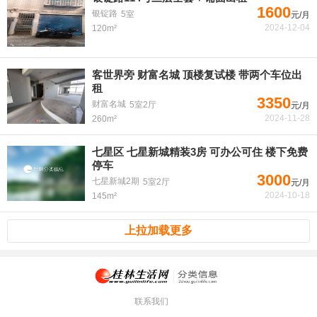
1600
银锭路
5室
元/月
2024-12-04
120m²
客世界旁 财富名城 顶楼复试楼 带两个车位出
租
3350
财富名城
5室2厅
元/月
2024-11-28
260m²
七星区 七星新城精装3房 可办公可住 楼下免费
停车
3000
七星新城2期
5室2厅
元/月
2024-10-18
145m²
上拉加载更多
联系我们