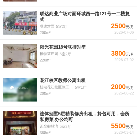
联达商业广场对面环城西一路121号一二楼复
式
2500
联达对面
5室2厅
元/月
2026-07-06
200m²
阳光花园18号联排别墅
3800
樱特莱庄园
5室2厅
元/月
2026-07-02
220m²
花江校区教师公寓出租
2000
桂电花江校区教工住宅
5室1厅
元/月
2026-06-22
200m²
连体别墅5层精装修房出租，拎包可用，会所.
私房菜.办公均可
5500
瓦窑御林湾
5室2厅
元/月
2026-03-14
388m²