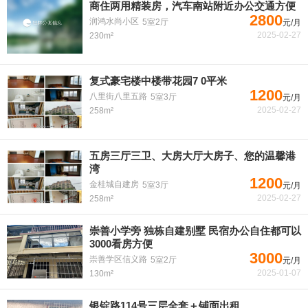
商住两用精装房，汽车南站附近办公交通方便
2800
润鸿水尚小区
5室2厅
元/月
2025-02-27
230m²
复式豪宅楼中楼带花园7 0平米
1200
八里街八里五路
5室3厅
元/月
2025-02-27
258m²
五房三厅三卫、大房大厅大房子、您的温馨港
湾
1200
金桂城自建房
5室3厅
元/月
2025-02-27
258m²
崇善小学旁 独栋自建别墅 民宿办公自住都可以
3000看房方便
3000
崇善学区信义路
5室2厅
元/月
2025-01-07
130m²
银锭路114号三层全套＋铺面出租