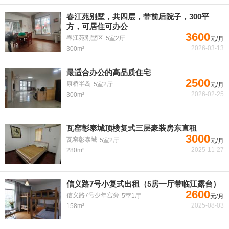
春江苑别墅，共四层，带前后院子，300平
方，可居住可办公
3600
春江苑别墅区
5室2厅
元/月
2026-03-13
300m²
最适合办公的高品质住宅
2500
康桥半岛
5室2厅
元/月
2026-02-25
300m²
瓦窑彰泰城顶楼复式三层豪装房东直租
3000
瓦窑彰泰城
5室2厅
元/月
2025-11-27
280m²
信义路7号小复式出租（5房一厅带临江露台）
2600
信义路7号少年宫旁
5室1厅
元/月
2025-08-03
158m²