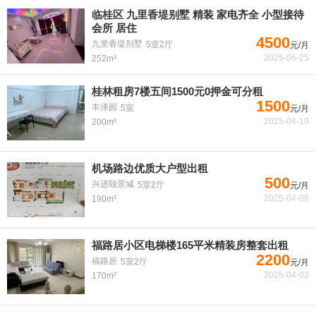
临桂区 九里香堤别墅 精装 家电齐全 小型接待
会所 居住
4500
九里香堤别墅
5室2厅
元/月
2025-06-25
252m²
桂林租房7楼五间1500元0押金可分租
1500
丰泽园
5室
元/月
2025-04-10
200m²
机场路边优质大户型出租
500
兴进颐景城
5室2厅
元/月
2025-04-06
190m²
福路居小区电梯楼165平米精装房整套出租
2200
福路居
5室2厅
元/月
2025-04-03
170m²