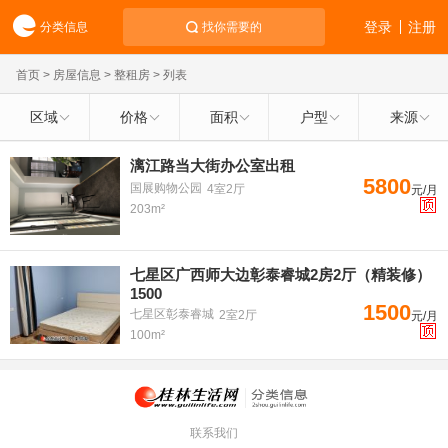
登录
注册
分类信息
找你需要的
首页
>
房屋信息
>
整租房
> 列表
区域
价格
面积
户型
来源
漓江路当大街办公室出租
5800
国展购物公园
4室2厅
元/月
203m²
七星区广西师大边彰泰睿城2房2厅（精装修）
1500
1500
七星区彰泰睿城
2室2厅
元/月
100m²
联系我们