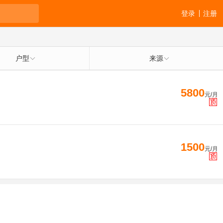
登录
注册
户型
来源
5800
元/月
1500
元/月