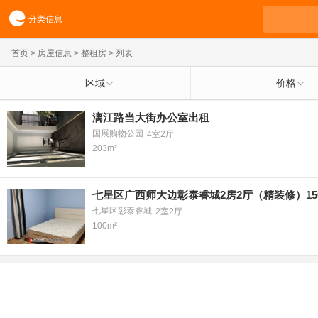
分类信息
首页
>
房屋信息
>
整租房
> 列表
区域
价格
漓江路当大街办公室出租
国展购物公园
4室2厅
203m²
七星区广西师大边彰泰睿城2房2厅（精装修）15
七星区彰泰睿城
2室2厅
100m²