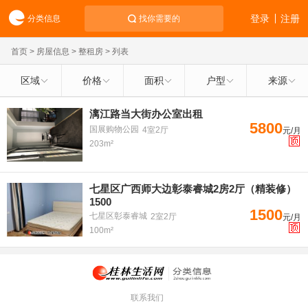
登录
注册
分类信息
找你需要的
首页
>
房屋信息
>
整租房
> 列表
区域
价格
面积
户型
来源
漓江路当大街办公室出租
5800
国展购物公园
4室2厅
元/月
203m²
七星区广西师大边彰泰睿城2房2厅（精装修）
1500
1500
七星区彰泰睿城
2室2厅
元/月
100m²
联系我们