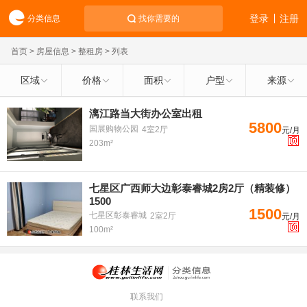
登录
注册
分类信息
找你需要的
首页
>
房屋信息
>
整租房
> 列表
区域
价格
面积
户型
来源
漓江路当大街办公室出租
5800
国展购物公园
4室2厅
元/月
203m²
七星区广西师大边彰泰睿城2房2厅（精装修）
1500
1500
七星区彰泰睿城
2室2厅
元/月
100m²
联系我们