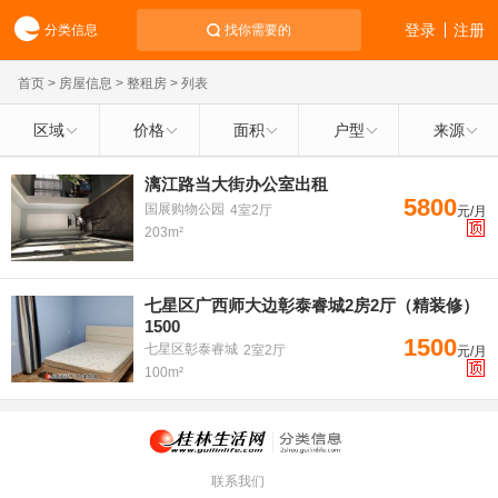
登录
注册
分类信息
找你需要的
首页
>
房屋信息
>
整租房
> 列表
区域
价格
面积
户型
来源
漓江路当大街办公室出租
5800
国展购物公园
4室2厅
元/月
203m²
七星区广西师大边彰泰睿城2房2厅（精装修）
1500
1500
七星区彰泰睿城
2室2厅
元/月
100m²
联系我们