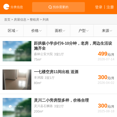
登录
注册
分类信息
找你需要的
首页
>
房屋信息
>
整租房
> 列表
区域
价格
面积
户型
来源
距拱极小学步行6-10分钟，老房，周边生活设
施齐全
499
森林公安大院
3室1厅
元/月
2026-07-14
75m²
一七楼空房11间出租 送酒
300
丰泽园
3室1厅
元/月
2026-04-02
80m²
灵川二小旁房型多样，价格合理
300
灵川县石狮路
3室2厅
元/月
2025-08-18
200m²