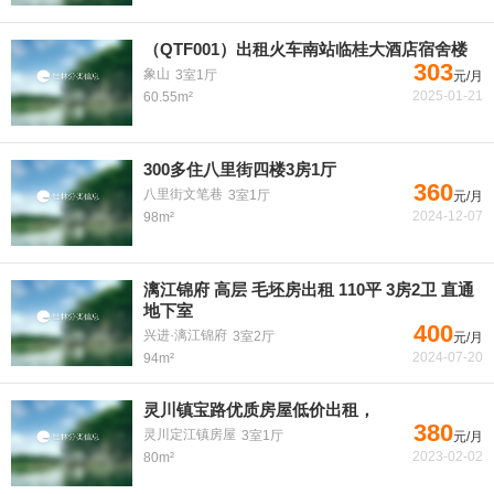
（QTF001）出租火车南站临桂大酒店宿舍楼
303
象山
3室1厅
元/月
2025-01-21
60.55m²
300多住八里街四楼3房1厅
360
八里街文笔巷
3室1厅
元/月
2024-12-07
98m²
漓江锦府 高层 毛坯房出租 110平 3房2卫 直通
地下室
400
兴进·漓江锦府
3室2厅
元/月
2024-07-20
94m²
灵川镇宝路优质房屋低价出租，
380
灵川定江镇房屋
3室1厅
元/月
2023-02-02
80m²