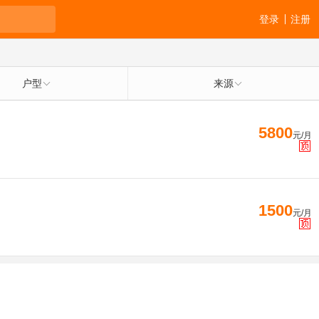
登录
注册
户型
来源
5800
元/月
1500
元/月