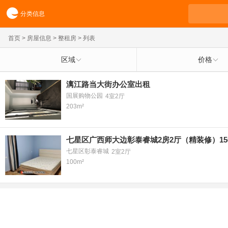
分类信息
首页
>
房屋信息
>
整租房
> 列表
区域
价格
漓江路当大街办公室出租
国展购物公园
4室2厅
203m²
七星区广西师大边彰泰睿城2房2厅（精装修）15
七星区彰泰睿城
2室2厅
100m²