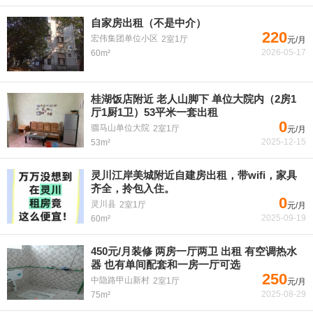
自家房出租（不是中介）
220
宏伟集团单位小区
2室1厅
元/月
2026-05-17
60m²
桂湖饭店附近 老人山脚下 单位大院内（2房1
厅1厨1卫）53平米一套出租
0
骝马山单位大院
2室1厅
元/月
2025-12-15
53m²
灵川江岸美城附近自建房出租，带wifi，家具
齐全，拎包入住。
0
灵川县
2室1厅
元/月
2025-09-19
60m²
450元/月装修 两房一厅两卫 出租 有空调热水
器 也有单间配套和一房一厅可选
250
中隐路甲山新村
2室1厅
元/月
2025-08-29
75m²