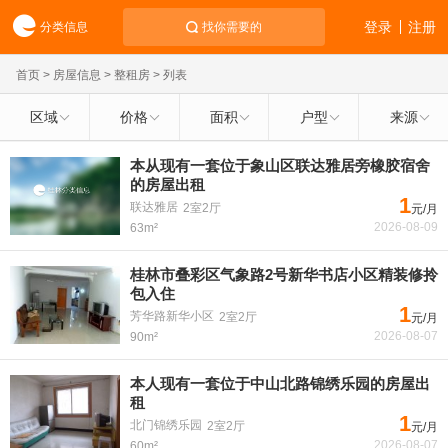
登录
注册
分类信息
找你需要的
首页
>
房屋信息
>
整租房
> 列表
区域
价格
面积
户型
来源
本从现有一套位于象山区联达雅居旁橡胶宿舍
的房屋出租
1
联达雅居
2室2厅
元/月
2026-08-09
63m²
桂林市叠彩区气象路2号新华书店小区精装修拎
包入住
1
芳华路新华小区
2室2厅
元/月
2026-08-07
90m²
本人现有一套位于中山北路锦绣乐园的房屋出
租
1
北门锦绣乐园
2室2厅
元/月
2026-08-07
60m²