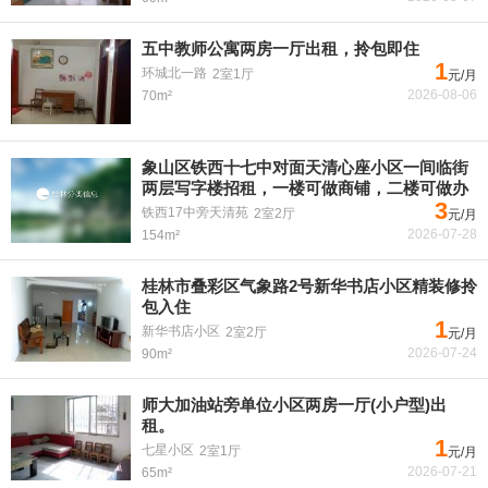
五中教师公寓两房一厅出租，拎包即住
1
环城北一路
2室1厅
元/月
2026-08-06
70m²
象山区铁西十七中对面天清心座小区一间临街
两层写字楼招租，一楼可做商铺，二楼可做办
3
铁西17中旁天清苑
2室2厅
元/月
2026-07-28
154m²
桂林市叠彩区气象路2号新华书店小区精装修拎
包入住
1
新华书店小区
2室2厅
元/月
2026-07-24
90m²
师大加油站旁单位小区两房一厅(小户型)出
租。
1
七星小区
2室1厅
元/月
2026-07-21
65m²