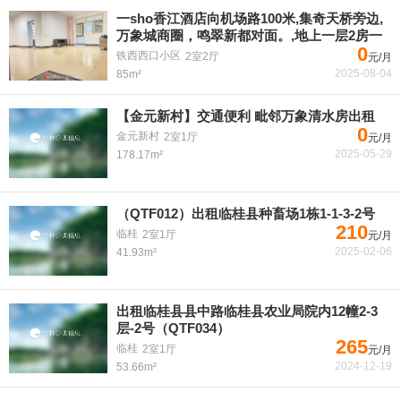
一sho香江酒店向机场路100米,集奇天桥旁边,
万象城商圈，鸣翠新都对面。,地上一层2房一
0
铁西西口小区
2室2厅
元/月
2025-08-04
85m²
【金元新村】交通便利 毗邻万象清水房出租
0
金元新村
2室1厅
元/月
2025-05-29
178.17m²
（QTF012）出租临桂县种畜场1栋1-1-3-2号
210
临桂
2室1厅
元/月
2025-02-06
41.93m²
出租临桂县县中路临桂县农业局院内12幢2-3
层-2号（QTF034）
265
临桂
2室1厅
元/月
2024-12-19
53.66m²