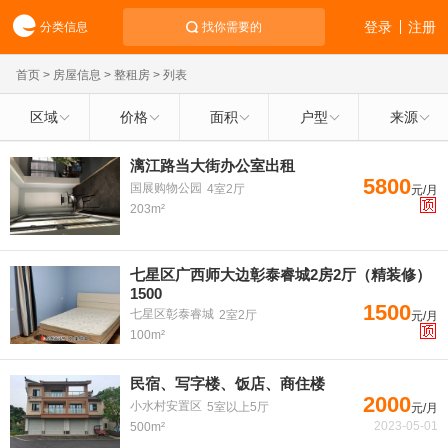
登录
注册
分类信息
找你需要的
首页
>
房屋信息
>
整租房
> 列表
区域
价格
面积
户型
来源
漓江路当大街办公室出租
5800
国展购物公园
4室2厅
元/月
203m²
七星区广西师大边彰泰睿城2房2厅（精装修）
1500
1500
七星区彰泰睿城
2室2厅
元/月
100m²
民宿、写字楼、饭店、商住楼
2000
小水村安置区
5室以上5厅
元/月
2023-05-01
500m²