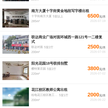
南方大厦十字街黄金地段写字楼出租
6500
十字街南方大厦
5室以上
元/月
2026-07-19
285m²
联达商业广场对面环城西一路121号一二楼复
式
2500
联达对面
5室2厅
元/月
2026-07-06
200m²
阳光花园18号联排别墅
3800
樱特莱庄园
5室2厅
元/月
2026-07-02
220m²
花江校区教师公寓出租
2000
桂电花江校区教工住宅
5室1厅
元/月
2026-06-22
200m²