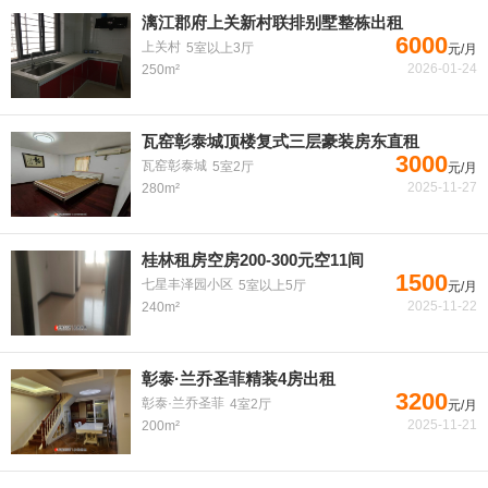
漓江郡府上关新村联排别墅整栋出租
6000
上关村
5室以上3厅
元/月
2026-01-24
250m²
瓦窑彰泰城顶楼复式三层豪装房东直租
3000
瓦窑彰泰城
5室2厅
元/月
2025-11-27
280m²
桂林租房空房200-300元空11间
1500
七星丰泽园小区
5室以上5厅
元/月
2025-11-22
240m²
彰泰·兰乔圣菲精装4房出租
3200
彰泰·兰乔圣菲
4室2厅
元/月
2025-11-21
200m²