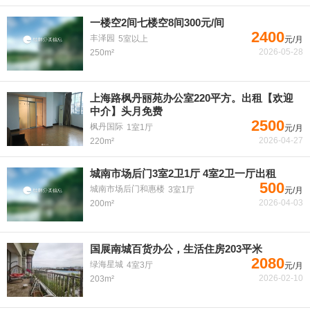
一楼空2间七楼空8间300元/间
2400
丰泽园
5室以上
元/月
2026-05-28
250m²
上海路枫丹丽苑办公室220平方。出租【欢迎
中介】头月免费
2500
枫丹国际
1室1厅
元/月
2026-04-27
220m²
城南市场后门3室2卫1厅 4室2卫一厅出租
500
城南市场后门和惠楼
3室1厅
元/月
2026-04-03
200m²
国展南城百货办公，生活住房203平米
2080
绿海星城
4室3厅
元/月
2026-02-10
203m²