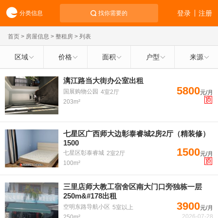
登录
注册
分类信息
找你需要的
首页
>
房屋信息
>
整租房
> 列表
区域
价格
面积
户型
来源
漓江路当大街办公室出租
5800
国展购物公园
4室2厅
元/月
203m²
七星区广西师大边彰泰睿城2房2厅（精装修）
1500
1500
七星区彰泰睿城
2室2厅
元/月
100m²
三里店师大教工宿舍区南大门口旁独栋一层
250m&#178出租
3900
空明东路导航小区
5室以上
元/月
2026-07-28
250m²