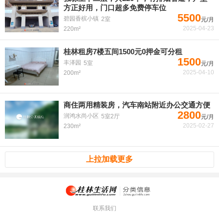
方正好用，门口超多免费停车位
5500
碧园香槟小镇
2室
元/月
2025-04-23
220m²
桂林租房7楼五间1500元0押金可分租
1500
丰泽园
5室
元/月
2025-04-10
200m²
商住两用精装房，汽车南站附近办公交通方便
2800
润鸿水尚小区
5室2厅
元/月
2025-02-27
230m²
上拉加载更多
联系我们