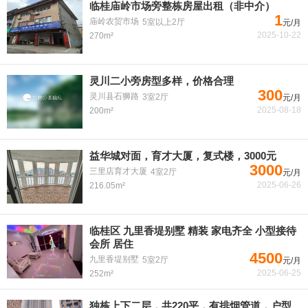
临桂庙岭市场旁整栋房屋出租（非中介）
1
庙岭农贸市场
5室以上2厅
元/月
2025-10-22
270m²
灵川二小旁房型多样，价格合理
300
灵川县石狮路
3室2厅
元/月
2025-08-18
200m²
益华城对面，育才大厦，复式楼，3000元
3000
三里店育才大厦
4室2厅
元/月
2025-06-26
216.05m²
临桂区 九里香堤别墅 精装 家电齐全 小型接待
会所 居住
4500
九里香堤别墅
5室2厅
元/月
2025-06-25
252m²
独栋上下二层，共220平，有排烟管道，户型