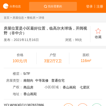
登录
注册
分类信息
找你需要的
首页
>
房屋信息
>
整租房
> 详情
房屋位置是小区最好位置，临高尔夫球场，开阔视
野（非中介）
收藏
发布：2021年11月16日
浏览：
99
次
价格
户型
面积
116m²
100元/月
3室2厅2卫
楼层：
5/7F
房屋类型：
南朝向 中等装修 普通住宅
产权：
商品房
小区/区域：
香山画宛 七星区
地址：
香山画宛
YCLWYKXFC(1387837886