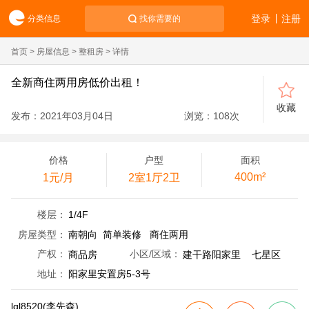
登录
注册
分类信息
找你需要的
首页
>
房屋信息
>
整租房
> 详情
全新商住两用房低价出租！
收藏
发布：2021年03月04日
浏览：
108
次
价格
户型
面积
400m²
1元/月
2室1厅2卫
楼层：
1/4F
房屋类型：
南朝向 简单装修 商住两用
产权：
商品房
小区/区域：
建干路阳家里 七星区
地址：
阳家里安置房5-3号
lql8520(李先森)