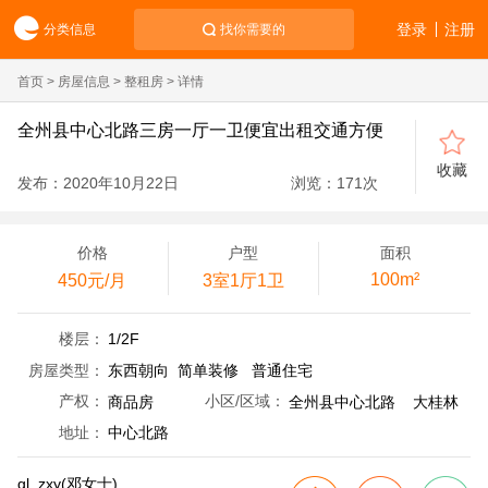
登录
注册
分类信息
找你需要的
首页
>
房屋信息
>
整租房
> 详情
全州县中心北路三房一厅一卫便宜出租交通方便
收藏
发布：2020年10月22日
浏览：
171
次
价格
户型
面积
100m²
450元/月
3室1厅1卫
楼层：
1/2F
房屋类型：
东西朝向 简单装修 普通住宅
产权：
商品房
小区/区域：
全州县中心北路 大桂林
地址：
中心北路
gl_zxy(邓女士)