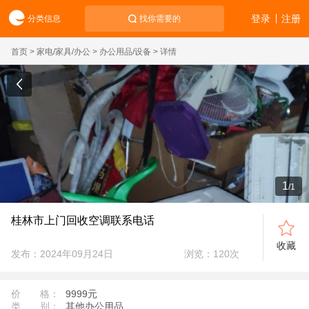
登录
注册
分类信息
找你需要的
首页
>
家电/家具/办公
>
办公用品/设备
> 详情
1
/
1
桂林市上门回收空调联系电话
收藏
发布：2024年09月24日
浏览：
120
次
价 格：
9999元
类 别：
其他办公用品