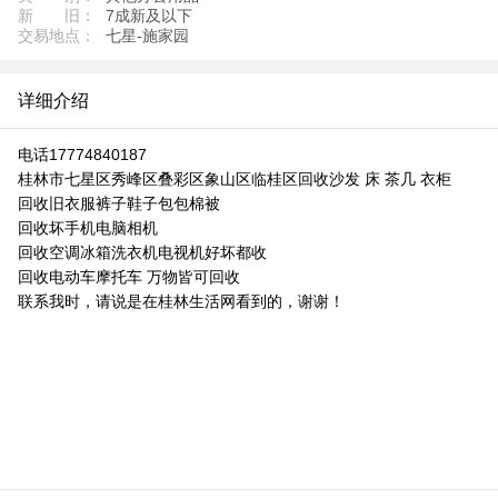
新 旧：
7成新及以下
交易地点：
七星-施家园
详细介绍
电话17774840187
桂林市七星区秀峰区叠彩区象山区临桂区回收沙发 床 茶几 衣柜
回收旧衣服裤子鞋子包包棉被
回收坏手机电脑相机
回收空调冰箱洗衣机电视机好坏都收
回收电动车摩托车 万物皆可回收
联系我时，请说是在桂林生活网看到的，谢谢！