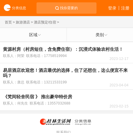
登录
注册
分类信息
找你需要的
首页
>
旅游酒店
>
酒店预定/住宿
>
区域
类别
黄源村房（村房短住，含免费住宿）：沉浸式体验农村生活！
联系人：阿荣 联系电话：17758519994
2023-12-17
易居酒店欢迎您！酒店最优的选择，住了还想住，这么便宜不来
吗？
联系人：唐总 联系电话：13211533199
2023-04-04
《梵间轻舍民宿 》 推出豪华特价房
联系人：何先生 联系电话：13557032688
2023-02-15
联系我们