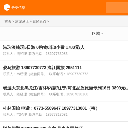
分类信息
首页
>
旅游酒店
>
景区景点
>
区域
港珠澳纯玩5日游 0购物0车0小费 1780元/人
联系人：熊经理 联系电话：18607733083
俊马旅游 18907730773 漓江国旅 2951111
联系人：韦经理（微信同号） 联系电话：18907730773
畅游大东北黑龙江/吉林/内蒙/辽宁/河北品质旅游专列16日 3899元/
联系人：陈经理（微信同号） 联系电话：18907838168
桂林国旅 电话：0773-5589647 18977313081（韦）
联系人：韦经理 联系电话：18977313081