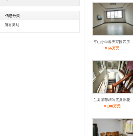
信息分类
·
所有类别
平山小学春天家园四房
￥66万元
两
兰乔圣菲精装底复带花
￥108万元
园