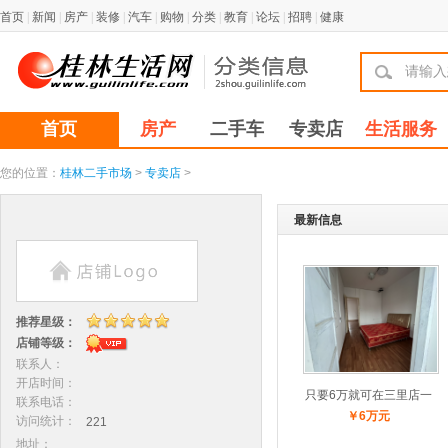
首页
|
新闻
|
房产
|
装修
|
汽车
|
购物
|
分类
|
教育
|
论坛
|
招聘
|
健康
首页
房产
二手车
专卖店
生活服务
您的位置：
桂林二手市场
>
专卖店
>
最新信息
推荐星级：
店铺等级：
联系人：
开店时间：
只要6万就可在三里店一
联系电话：
￥6万元
访问统计：
221
地址：