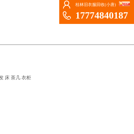
桂林旧衣服回收(小唐)
17774840187
 床 茶几 衣柜