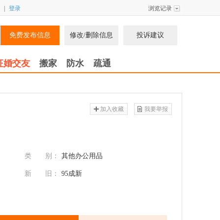
|
登录
浏览记录
免费发布信息
修改/删除信息
投诉建议
征婚交友
搬家
防水
疏通
加入收藏
我要举报
类 别：
其他办公用品
新 旧：
95成新