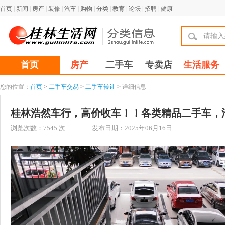
首页
|
新闻
|
房产
|
装修
|
汽车
|
购物
|
分类
|
教育
|
论坛
|
招聘
|
健康
首页
房产
二手车
专卖店
生活服务
您的位置：
首页
>
二手车交易
>
二手车转让
> 详细信息
桂林浩然车行，高价收车！！各类精品二手车，汽车抵
浏览次数：
7545
次
发布日期：2025年06月16日