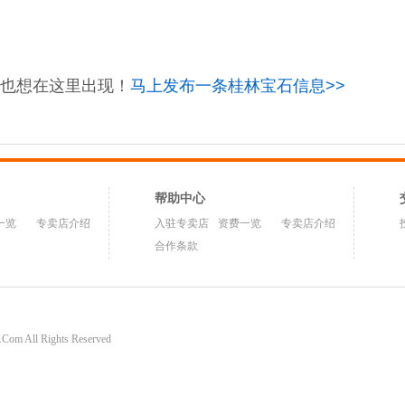
也想在这里出现！
马上发布一条桂林宝石信息>>
帮助中心
一览
专卖店介绍
入驻专卖店
资费一览
专卖店介绍
合作条款
om All Rights Reserved