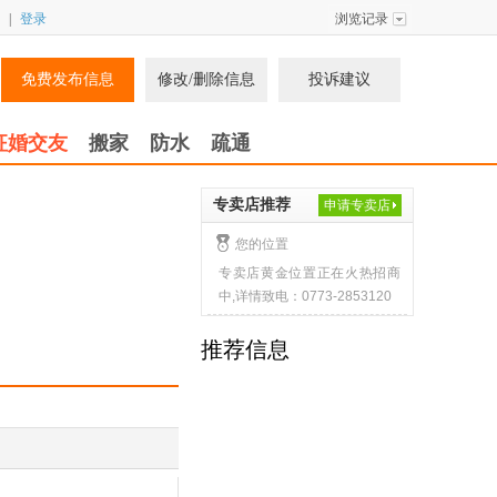
|
登录
浏览记录
免费发布信息
修改/删除信息
投诉建议
征婚交友
搬家
防水
疏通
专卖店推荐
申请专卖店
您的位置
专卖店黄金位置正在火热招商
中,详情致电：0773-2853120
推荐信息