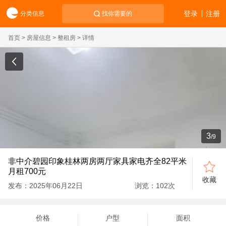
登录
注册
分类信息
找你需要的
首页
>
房屋信息
>
整租房
> 详情
3
/
9
非中介碧园印象桂林两房两厅家具家电齐全82平米
月租700元
收藏
发布：2025年06月22日
浏览：
102
次
价格
户型
面积