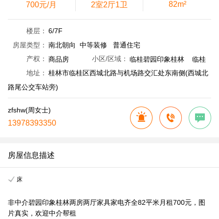
82m²
700元/月
2室2厅1卫
楼层：
6/7F
房屋类型：
南北朝向 中等装修 普通住宅
产权：
商品房
小区/区域：
临桂碧园印象桂林 临桂
地址：
桂林市临桂区西城北路与机场路交汇处东南侧(西城北
路尾公交车站旁)
zfshw(周女士)
13978393350
房屋信息描述
床
非中介碧园印象桂林两房两厅家具家电齐全82平米月租700元，图
片真实，欢迎中介帮租