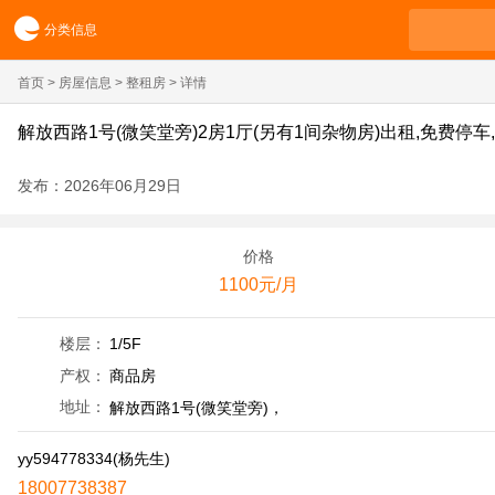
分类信息
首页
>
房屋信息
>
整租房
> 详情
解放西路1号(微笑堂旁)2房1厅(另有1间杂物房)出租,免费停
发布：2026年06月29日
价格
1100元/月
楼层：
1/5F
产权：
商品房
地址：
解放西路1号(微笑堂旁)，
yy594778334(杨先生)
18007738387