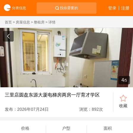
登录
注册
分类信息
找你需要的
首页
>
房屋信息
>
整租房
> 详情
4
/
5
三里店圆盘东源大厦电梯房两房一厅育才学区
收藏
发布：2026年07月24日
浏览：
892
次
价格
户型
面积