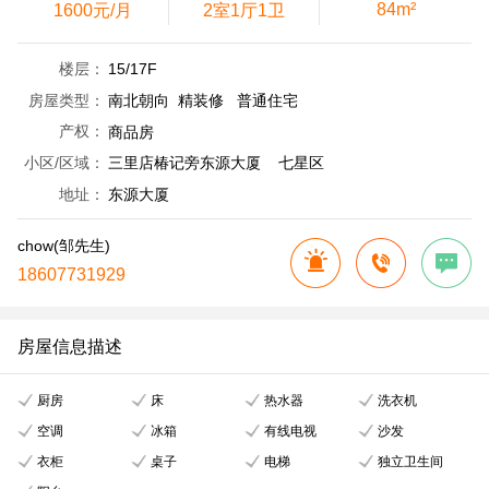
84m²
1600元/月
2室1厅1卫
楼层：
15/17F
房屋类型：
南北朝向 精装修 普通住宅
产权：
商品房
小区/区域：
三里店椿记旁东源大厦 七星区
地址：
东源大厦
chow(邹先生)
18607731929
房屋信息描述
厨房
床
热水器
洗衣机
空调
冰箱
有线电视
沙发
衣柜
桌子
电梯
独立卫生间