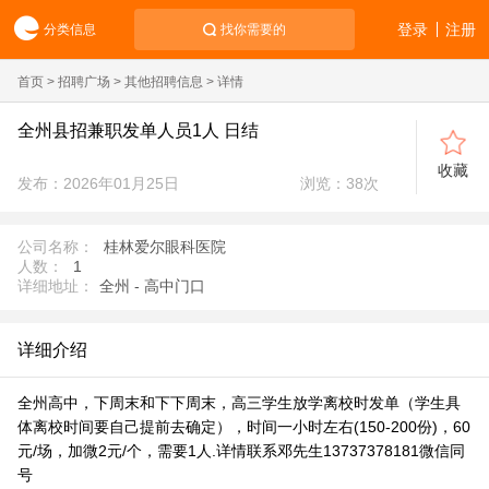
登录
注册
分类信息
找你需要的
首页
>
招聘广场
>
其他招聘信息
> 详情
全州县招兼职发单人员1人 日结
收藏
发布：2026年01月25日
浏览：
38
次
公司名称：
桂林爱尔眼科医院
人数：
1
详细地址：
全州 - 高中门口
详细介绍
全州高中，下周末和下下周末，高三学生放学离校时发单（学生具
体离校时间要自己提前去确定），时间一小时左右(150-200份)，60
元/场，加微2元/个，需要1人.详情联系邓先生13737378181微信同
号