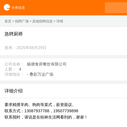
分类信息
首页
>
招聘广场
>
其他招聘信息
> 详情
急聘厨师
发布：2025年08月29日
公司名称：
杨塘食府餐饮有限公司
人数：
4
详细地址：
- 叠彩万达广场
详细介绍
要求精擅羊肉、狗肉等菜式，薪资面议。
联系方式：13087937788，19507739898
联系我时，请说是在桂林生活网看到的，谢谢！