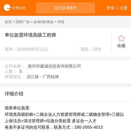
登录
注册
分类信息
找你需要的
首页
>
招聘广场
>
农/林/牧/渔业
> 详情
单位急需环境高级工程师
收藏
发布：2026年06月11日
浏览：
28
次
公司名称：
惠州市建诚信息咨询有限公司
人数：
5
详细地址：
滨江路 - 广西桂林
详细介绍
现有单位急需
环境类高级职称+二级企业人力资源管理师或二级物业管理+三级以
上保洁员+清洁管理师+垃圾分类处置 多证合一人才
有差不多证书的也可联系，联系方式：180-2655-4013