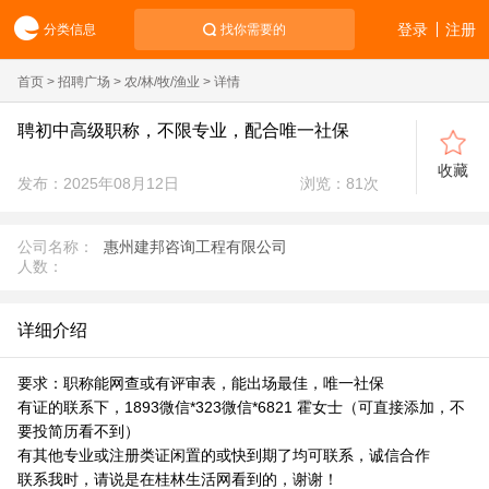
登录
注册
分类信息
找你需要的
首页
>
招聘广场
>
农/林/牧/渔业
> 详情
聘初中高级职称，不限专业，配合唯一社保
收藏
发布：2025年08月12日
浏览：
81
次
公司名称：
惠州建邦咨询工程有限公司
人数：
详细介绍
要求：职称能网查或有评审表，能出场最佳，唯一社保
有证的联系下，1893微信*323微信*6821 霍女士（可直接添加，不
要投简历看不到）
有其他专业或注册类证闲置的或快到期了均可联系，诚信合作
联系我时，请说是在桂林生活网看到的，谢谢！