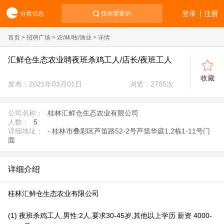
登录
注册
分类信息
找你需要的
首页
>
招聘广场
>
农/林/牧/渔业
> 详情
汇鲜仓生态农业聘夜班杀鸡工人/店长/夜班工人
收藏
发布：2021年03月01日
浏览：
2705
次
公司名称：
桂林汇鲜仓生态农业有限公司
人数：
5
详细地址：
- 桂林市叠彩区芦笛路52-2号芦笛华庭1,2栋1-11号门
面
详细介绍
桂林汇鲜仓生态农业有限公司
(1) 夜班杀鸡工人,男性:2人,要求30-45岁,其他以上学历 薪资 4000-