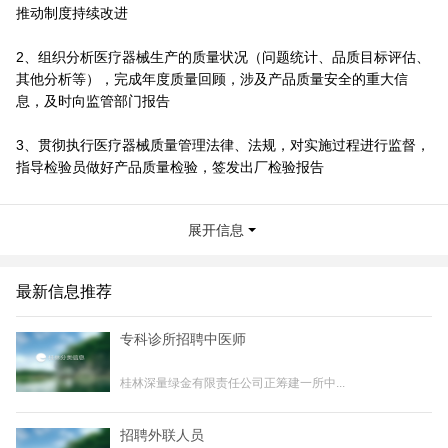
推动制度持续改进
2、组织分析医疗器械生产的质量状况（问题统计、品质目标评估、
其他分析等），完成年度质量回顾，涉及产品质量安全的重大信
息，及时向监管部门报告
3、贯彻执行医疗器械质量管理法律、法规，对实施过程进行监督，
指导检验员做好产品质量检验，签发出厂检验报告
4、处理医疗器械产品质量投诉、质量查询，解决客户反映的质量问
展开信息
题
5、负责收集、整理质量资料及档案，质量活动记录的完整性和可追
最新信息推荐
溯性
专科诊所招聘中医师
6、负责对医疗器械供货者、承运商、产品、购货者进行资质审核
桂林深量绿金有限责任公司正筹建一所中...
7、负责不合格医疗器械的确认，对不合格医疗器械的处理过程实施
监督，组织医疗器械不良事件的收集与报告
招聘外联人员