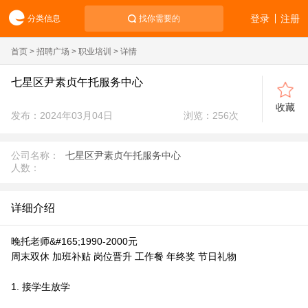
登录
注册
分类信息
找你需要的
首页
>
招聘广场
>
职业培训
> 详情
七星区尹素贞午托服务中心
收藏
发布：2024年03月04日
浏览：
256
次
公司名称：
七星区尹素贞午托服务中心
人数：
详细介绍
晚托老师&#165;1990-2000元
周末双休 加班补贴 岗位晋升 工作餐 年终奖 节日礼物
1. 接学生放学