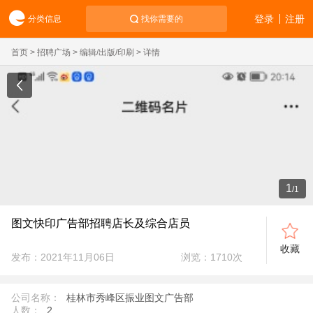
登录
注册
分类信息
找你需要的
首页
>
招聘广场
>
编辑/出版/印刷
> 详情
1
/
1
图文快印广告部招聘店长及综合店员
收藏
发布：2021年11月06日
浏览：
1710
次
公司名称：
桂林市秀峰区振业图文广告部
人数：
2