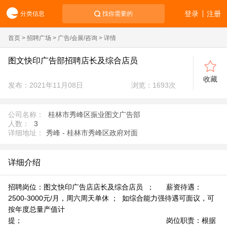
登录
注册
分类信息
找你需要的
首页
>
招聘广场
>
广告/会展/咨询
> 详情
图文快印广告部招聘店长及综合店员
收藏
发布：2021年11月08日
浏览：
1693
次
公司名称：
桂林市秀峰区振业图文广告部
人数：
3
详细地址：
秀峰 - 桂林市秀峰区政府对面
详细介绍
招聘岗位：图文快印广告店店长及综合店员 ； 薪资待遇：
2500-3000元/月，周六周天单休 ； 如综合能力强待遇可面议，可
按年度总量产值计
提； 岗位职责：根据