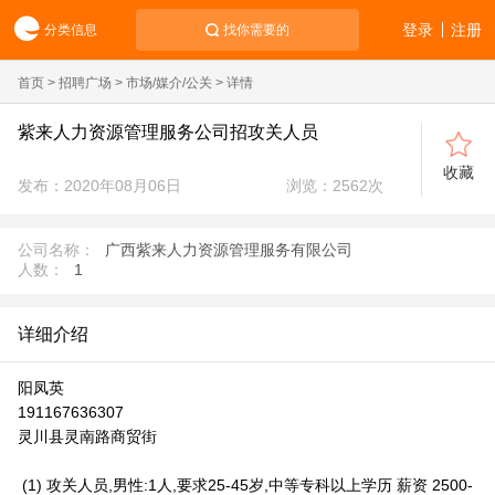
登录
注册
分类信息
找你需要的
首页
>
招聘广场
>
市场/媒介/公关
> 详情
紫来人力资源管理服务公司招攻关人员
收藏
发布：2020年08月06日
浏览：
2562
次
公司名称：
广西紫来人力资源管理服务有限公司
人数：
1
详细介绍
阳凤英
191167636307
灵川县灵南路商贸街
(1) 攻关人员,男性:1人,要求25-45岁,中等专科以上学历 薪资 2500-