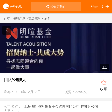
登录
注册
分类信息
找你需要的
首页
>
招聘广场
>
高级管理
> 详情
1
/
1
团队经理6人
收藏
发布：2021年12月28日
浏览：
2295
次
公司名称：
上海明暄股权投资基金管理有限公司 桂林分公司
人数：
6