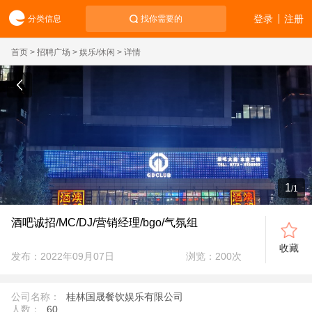
登录
注册
分类信息
找你需要的
首页
>
招聘广场
>
娱乐/休闲
> 详情
1
/
1
酒吧诚招/MC/DJ/营销经理/bgo/气氛组
收藏
发布：2022年09月07日
浏览：
200
次
公司名称：
桂林国晟餐饮娱乐有限公司
人数：
60